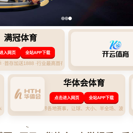
足協主席向國家隊教練施壓 希望齊耶赫回歸
发布时间：2026-04-30 02:30:32
是那些具备超凡技艺的球员，一直备受关注。最近，摩洛哥足协主席向国家
实力是不容忽视的，因此他的回归对整个球队的影响至关重要。本文将深
部的出色表现曾引发多方关注。然而，与国家队的关系却显得颇为微妙
家队需要齐耶赫这样的球员。这不仅显示了足协方面对齐耶赫技术能力的