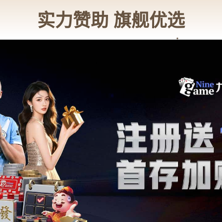
网站首页
公司简介