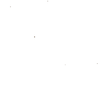
作，以及科学规划战术部署，摩洛哥国家队有望在未来的比赛