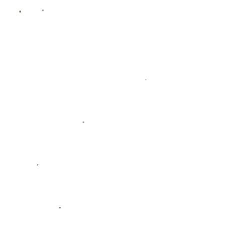
家隊.
在线留言
姓名:
电话:
内容:
提交