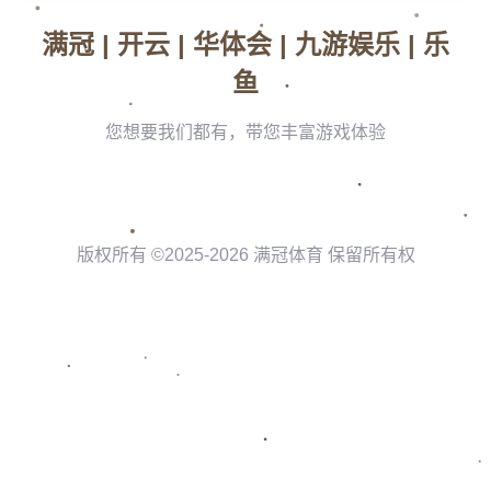
**红牌事件的影响**