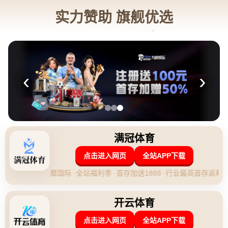
張寧貢獻19分5籃板5助攻焦泊喬得到21分6籃
板山西在末節凈勝21分大勝廣州.
发布时间：2026-04-30 02:30:32
**山西末节发力大胜广州，张宁与焦泊喬成核心力量**