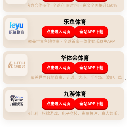
近期，《足球报》的一则报道在足球圈内引发了广泛关注：
浙江俱乐部在与主教练乔迪的续约问题上仍未达成一致。此
事的背后，涉及的不仅是教练的个人表现，还牵涉到整个俱
乐部的发展战略。在本文中，我们将深入探讨浙江俱乐部面