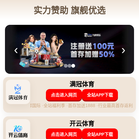
足球报：目前浙江俱乐部在乔迪的续约问题上
还在.
发布时间：2026-04-30 02:30:32
**分析浙江俱乐部与乔迪续约背后的考量**