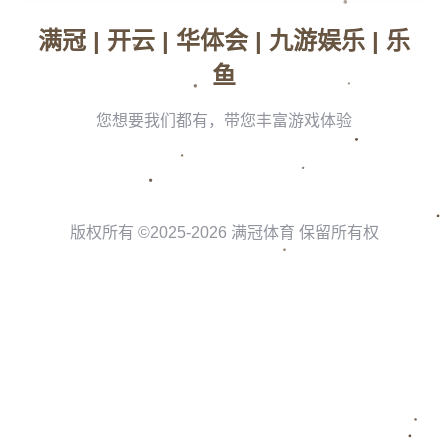
临的决策困境以及乔迪是否值得续约的问题。
**乔迪的执教表现与俱乐部现状**
乔迪自执教浙江俱乐部以来，球队整体表现颇为亮眼。在他
负责的赛季中，浙江球队不仅保持了稳定的联赛排名，还在