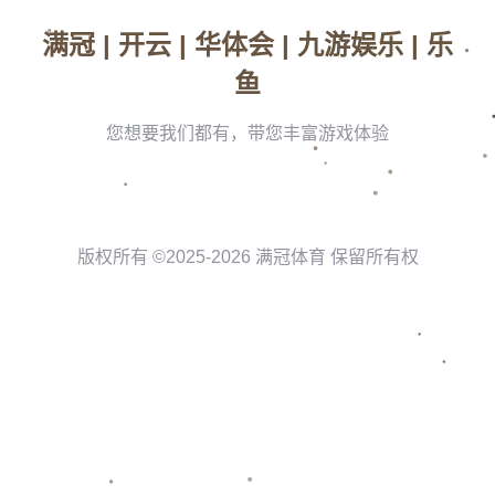
## 曼城的野心：打造無可取代的核心
在不到一年的時間裡，哈蘭德已經成為曼城不可或缺的攻擊
尖刀。上賽季，他以驚人的**52粒進球**（涵蓋各項賽事）
打破多項紀錄，幫助球隊完成了英超、足總杯和歐冠「三冠
王」的偉業。對於曼城這樣一支雄心勃勃的球隊而言，鎖定
哈蘭德長期留隊自然是首要目標。
從今夏姆巴佩與巴黎聖日耳曼的矛盾，以及昔日像C羅、梅
西等球星因合同問題與球隊分道揚鑣可以看出，保持穩定的
陣容至關重要。曼城顯然不想重蹈覆轍，正是因此，他們願
意開出如此驚人的週薪，旨在長期將哈蘭德留在伊蒂哈德球