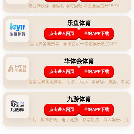
近年来，**中超联赛**吸引了越来越多的全球顶级球星加
盟。从托维斯到奥斯卡，再到胡尔克，这些名字不仅为中国
足球带来了关注度，也为球迷带来了许多难忘的瞬间。而近
日，关于**巴西球星莱昂纳多或将转会上海海港队**的消息
迅速成为了热门话题，这一可能的转会行为不仅引来了球迷
的期待，也让中超的未来发展再次引起了热议。
---
### **莱昂纳多的职业生涯亮眼表现**