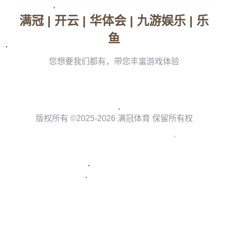
莱昂纳多，这位出生于1993年的巴西天才球员，凭借其**出
色的脚下技术、敏锐的球场嗅觉**和速度优势，成为国际足
球舞台上一颗冉冉升起的明星。在加盟多支俱乐部后，莱昂
纳多在亚洲市场尤其贡献了**令人印象深刻的表现**。作为
K联赛和日职联赛的明星球员，莱昂纳多在2019赛季代表全
北现代期间斩获了17粒进球，并助力球队捧起联赛冠军奖
杯。此后，他效力于名古屋鲸鱼时继续保持高水平表现，被
誉为“亚洲外援中的模板”。
他多次在重要比赛中打入关键进球，而具备快速适应亚洲联
赛的能力也让人对他在中超的表现充满期待。此次传言莱昂
纳多或将转会上海海港队，可以说是一场三方的“共赢局
面”。