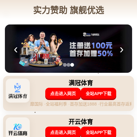
2023賽季美國職業足球大聯盟積分榜.
发布时间：2026-04-30 02:30:32
**探索2023赛季美国职业足球大联盟积分榜：竞争激烈的最
新赛况**