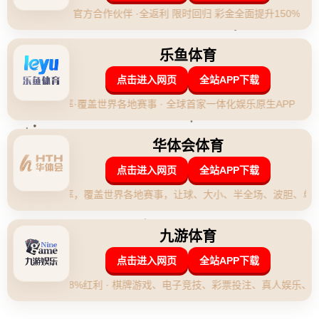
在全球体育赛事中，美国职业足球大联盟（MLS）正以其
独特魅力和激烈竞争吸引着越来越多的球迷。**2023赛季
MLS**不仅为观众呈现了令人兴奋的比赛，同时通过其**
积分榜**也展现了每支球队在这个赛季中的表现。本文将深
入分析*MLS 2023赛季积分榜*，探究隐藏在背后的成功因