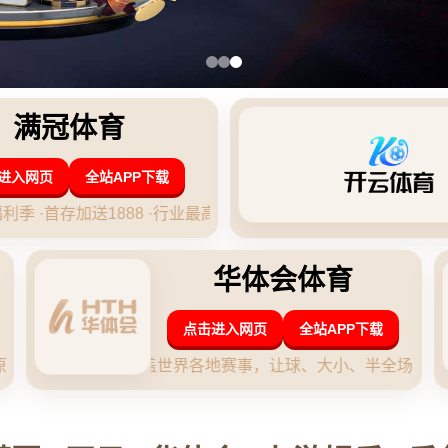
瓊斯：新球員助力球隊重返歐冠舞臺.
发布时间：2026-04-30 02:30:32
重返歐冠舞臺成為各大球隊的首要目標。對於瓊斯這位新近加盟的球員