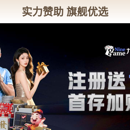
网站首页
公司简介