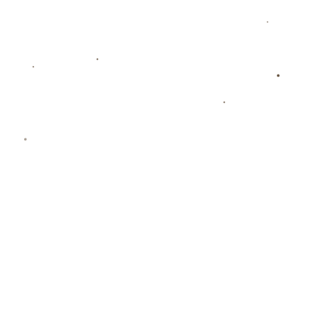
。**过于依赖外线投篮和个人能力**，在面对防守强硬的球队时，容易