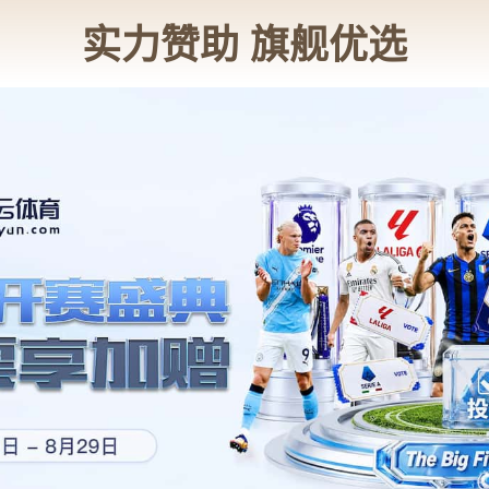
网站首页
公司简介