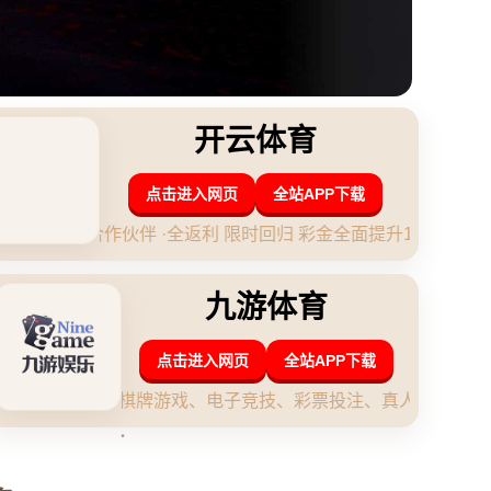
每.
得欧冠视作自己职业生涯的一大梦想。在他看来，这不仅仅是
都需要具有顽强的斗志和持续的进步。在接受采访时，特罗萨
为终极目标。通过不断的训练和与团队的默契配合，斯特林和