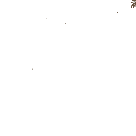
特罗萨德对于这种梦想的追求，不仅仅体现在球场上的表现
一位成员都投入到比赛中，我们才能迎来最终的胜利。”这