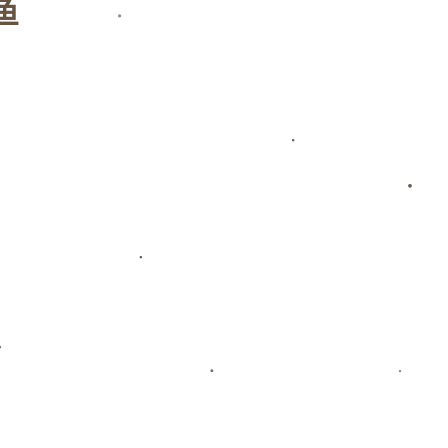
*他强调团队的重要性**：“足球是一项集体运动，只有每