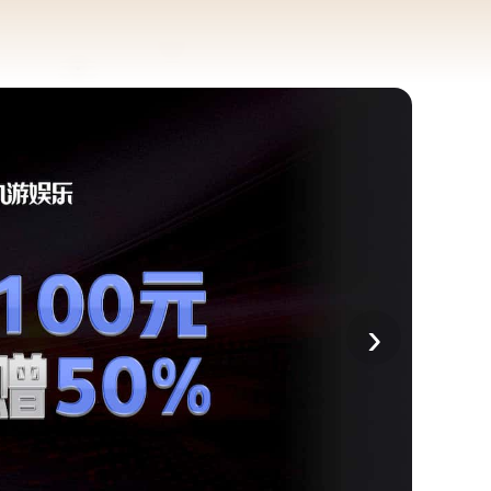
产品中心
新闻中心
联系方式