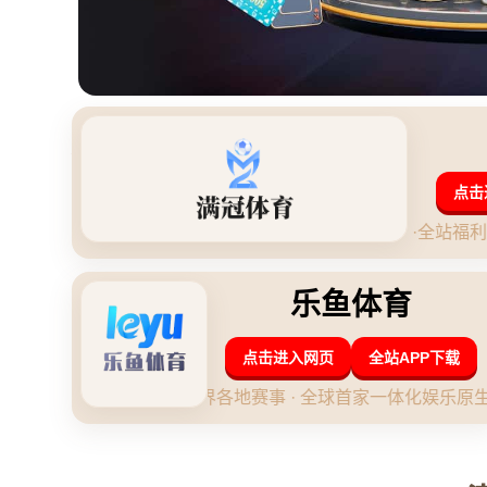
特
**赢得欧冠冠军是梦想的实现：特罗萨德的坚定追求**
在足球世界中，欧冠冠军的荣耀一直是每一个职业球员梦寐
战术和技巧的竞赛，更是心灵与意志的角逐。
*欧冠联赛*，汇聚着来自全欧洲的顶级俱乐部，是全球观
德激动地表示：“我们要有赢下每一场比赛的决心，只要我
为了更好地理解特罗萨德对欧冠的追求，我们可以参照拉希
他的队友们正一步步接近他们的愿望。