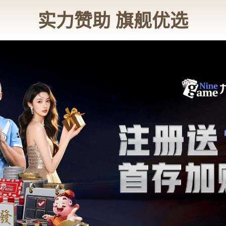
网站首页
公司简介