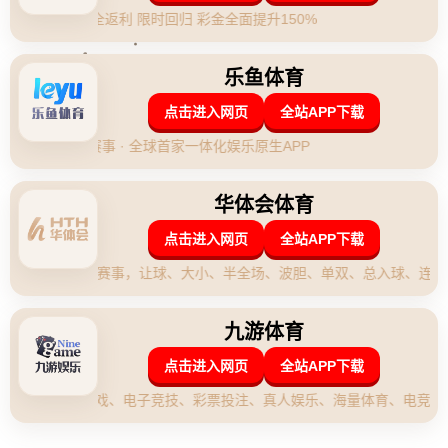
最近，青岛启元学校迎来了一场别开生面的体育盛事——羽
毛球世界冠军走进校园，与师生们亲密互动。这场活动不仅
点燃了校园的运动激情，还为孩子们带来了世界级水平的运
动指导和追求梦想的鼓舞。这一消息迅速成为青岛教育界的
热门话题，引发了广泛关注。