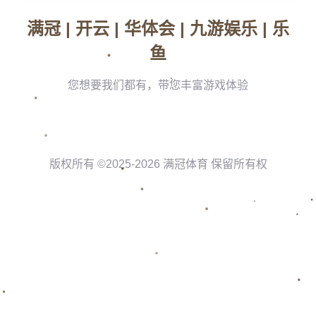
### **名师进校园：世界冠军与学生零距离接触**
羽毛球这项寓“健”于“乐”的运动近年来备受中小学生喜爱。
而此次活动，学校邀请了**羽毛球世界冠军**亲临现场，通