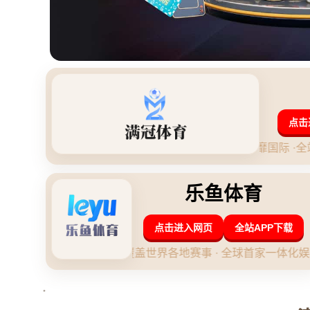
刘诚
**刘诚宇两球后伤退 U20国青队4比0大胜曼谷联U23：一场
在近期备受关注的U20国青队与曼谷联U23的比赛中，*
然凭借出色的团队表现以4比0的比分实现大胜。本文将从
**技战术分析：国青队全面压制对手**
在比赛的开局阶段，U20国青队便展现出强大的战术执行
觉在禁区内接连得分，为球队奠定了胜利基础。随后，国青
**球员表现：刘诚宇的“双刃剑”表现**