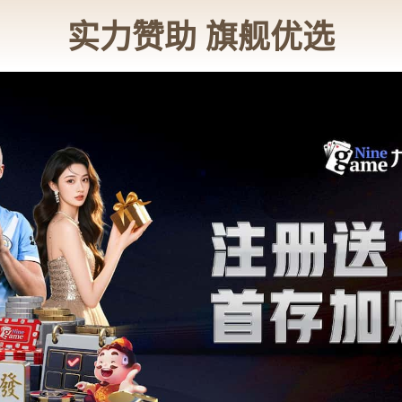
网站首页
公司简介