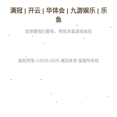
在备战此次比赛的名单中，中国男篮教练组对球员的选择经
历了反复的讨论。孙铭徽作为近年来表现突出的后卫，在联
赛中展现了出色的个人能力和领导才能。然而，这位年轻的
后卫在本次名单中并不在列，有球迷猜测这背后或许与**球
队的战术需求**相关。近年来，男篮一直在积极进行阵容调
整，寻找更适应团队打法的球员。教练组可能更加偏向于选
拔能够身兼多职的球员，以适应不同的战局要求。
而付豪作为一名实力派锋线球员，其缺席同样让人意外。付
豪在场上的表现一直被认为具备“强力替补”的能力，可他的
落选意味着教练组对锋线球员的其他选择更具信任。分析这
一情况，我们可以看到，中国男篮在寻求性价比最高的球员
来保留在赛季高强度的比赛中，追求整体表现而非单兵作战
的策略。