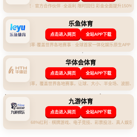
在2023年，中国男篮将迎来与中国台北的热战。此战不仅是
为了争夺荣耀，更是对国篮未来发展的重要检阅。然而，**
孙铭徽和付豪未能入选**的消息引发了众多球迷的热议，这
也让人们对国篮的选人标准和未来发展战略产生了诸多思
考。