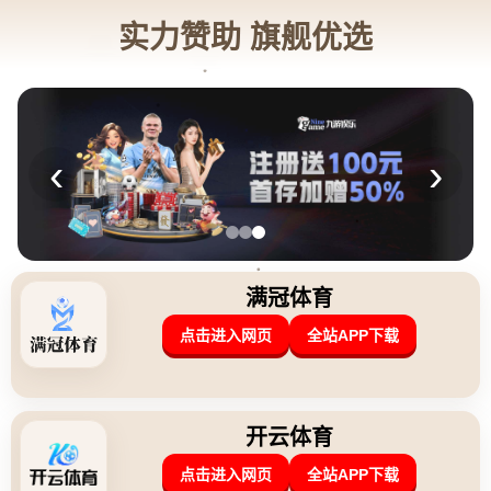
阿爾梅裏亞足球俱樂部介紹.
发布时间：2026-04-30 02:30:32
**阿尔梅里亚足球俱乐部：西班牙足球的璀璨明珠**
在西班牙的足球版图上，**阿尔梅里亚足球俱乐部**正如一