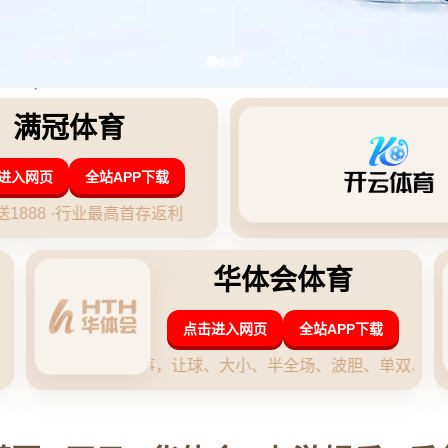
洛維奇以超1800萬歐加盟米蘭 心態優異頭球
发布时间：2026-04-30 02:30:32
800万欧元加盟米兰**的消息无疑成为了这一季最具吸引力的转会之一。这
赛前景将带来何种影响，帕夫洛维奇的到来又可能如何改变球队的战术布