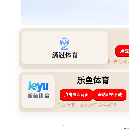
帕夫
随着欧洲足球转会市场的不断升温，**帕夫洛维奇以超过1
在心理素质上有着不输于老将的表现。这笔交易对米兰的比