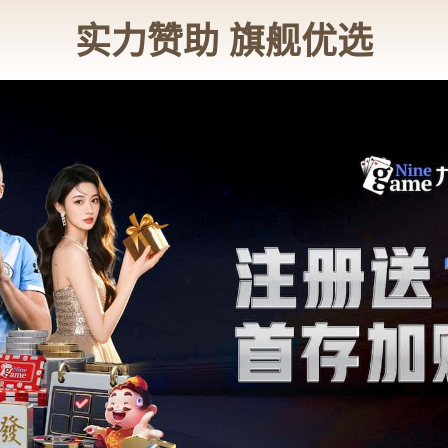
网站首页
公司简介