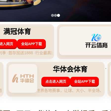
世預賽歐洲區第8輪比賽集錦.
发布时间：2026-04-30 02:30:32
？**