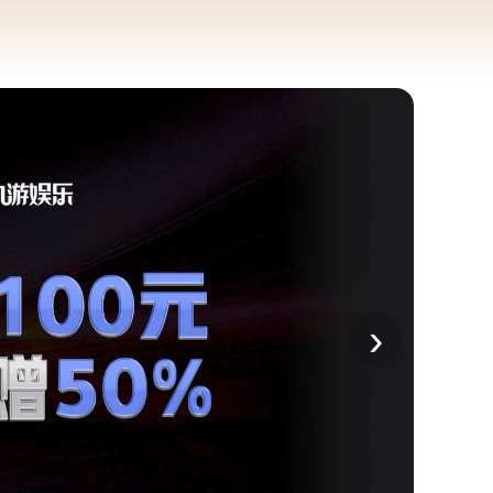
产品中心
新闻中心
联系方式