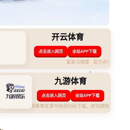
內進制勝球.
利物浦強大的逆境應對能力，也讓他們繼續保有爭奪積分榜高位
。而利物浦則在爭四的大格局下每分必爭，尤其是近期防守端