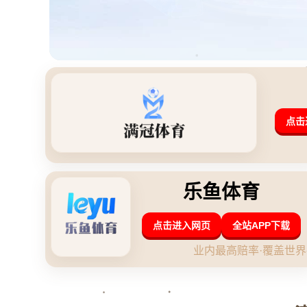
英超第33
**英超補賽焦點：阿斯頓維拉1-2不敵利物浦，馬蒂普救主
在英超第33輪補賽中，**利物浦**憑藉馬蒂普的及時扳
的希望。同樣，阿斯頓維拉在比賽中的強勢開局也讓人眼前
### 比賽前瞻：阿斯頓維拉主場迎戰壓力重重的利物浦
這場補賽對雙方來說都是關鍵一戰。阿斯頓維拉本賽季的表
的不穩定讓他們飽受批評。所有目光都聚焦在了紅軍能否克
### 比賽經過：維拉先聲奪人，利物浦氣勢逆轉