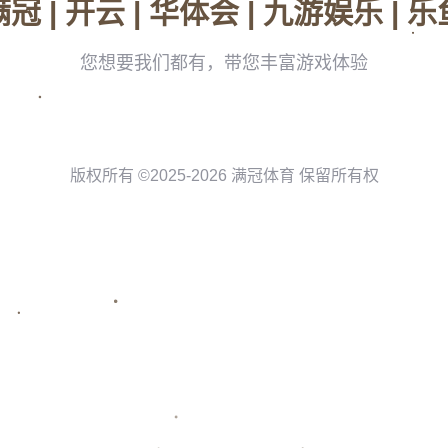
破僵局。前鋒道格拉斯·路易斯（Douglas Luiz）在禁區內把握住機
了球隊進入比賽節奏的速度。
第22分鐘便憑借馬蒂普的關鍵進球將比分扳平！*這名中後衛*在一次混
靜處理球的能力，無愧於球隊「最後一道防線」的稱號。
第65分鐘，前鋒馬內用一次靈巧的頭球反超了比分！**馬內**的這粒制勝
寫為2-1。此役，他的速度、技術和敏銳的空中嗅覺再次得以體現，堪稱
的表現。對於馬內來說，這 是他本賽季再次證明自己在利物浦鋒線的絕對價