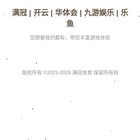
分机会。**例如，在对阵某强队的比赛中，薩卡凭借个人能
力突破对方三名防守球员，助攻队友打入制胜一球。这种瞬
间的灵光乍现，正是马丁内利所称赞的“改变比赛的能力”。
#### **哈弗茨的全能表现**
与薩卡不同，**哈弗茨**的优势在于他的全能表现。他不仅
能够在中场组织进攻，还能在关键时刻完成致命一击。**哈
弗茨的视野和传球能力使他成为球队进攻的核心**。在一场
关键比赛中，哈弗茨在最后时刻接到队友传球，冷静施射，
帮助球队逆转取胜。这种关键时刻的表现，正是球队所需要
的。
#### **马丁内利的评价**
马丁内利在采访中提到：“**薩卡和哈弗茨的存在让我们在
比赛中更有信心。**他们总能在关键时刻挺身而出，改变比
赛的走向。”这种评价不仅是对两位球员能力的认可，也是