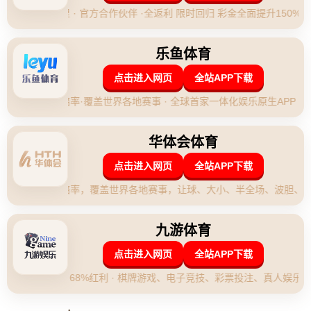
在现代足球中，拥有能够瞬间改变比赛局势的球员是每支球
队梦寐以求的财富。**马丁内利**在最近的一次采访中表
示，**薩卡**和**哈弗茨**正是这样的球员，他们的存在为
球队带来了无与伦比的优势。
#### **前言：**
在竞争激烈的足球赛场上，比赛的胜负往往在瞬息之间。拥
有能够在关键时刻挺身而出的球员，往往是球队制胜的关
键。**薩卡**和**哈弗茨**正是这样两位球员，他们的表现
不仅让球迷为之振奋，也让对手感到压力。
#### **薩卡的突破能力**
**薩卡**以其出色的速度和灵活的脚下技术闻名。他在边路
的突破能力常常让对手防不胜防。**在对阵强敌时，薩卡的
突破不仅能够撕开对方的防线，还能为队友创造出绝佳的得