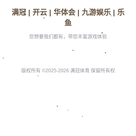
对皇马，里尔展现了他们精准的**战术执行和灵活的球场适
应能力**。虽然不被外界看好，但他们用实际行动证明了自
己的实力。
**这次里尔的胜利**不仅是球队整体表现的成功，更是个别
球员突破自我的结果。例如，里尔的年轻前锋乔纳森·大卫