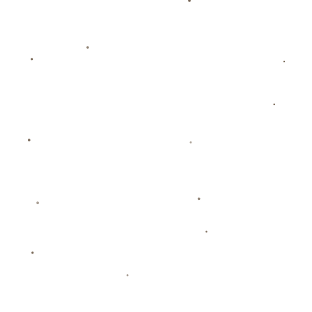
在线留言
姓名:
电话:
内容:
提交