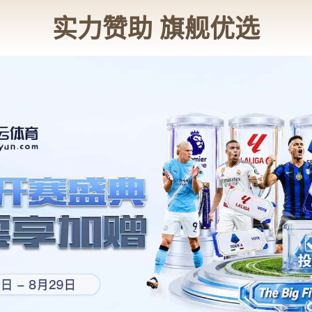
网站首页
公司简介