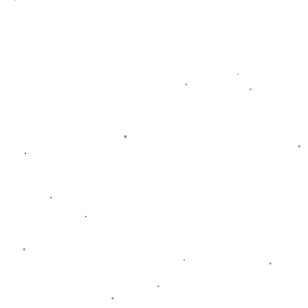
足球体系。值得注意的是，荷兰的青训模式以细致入微的技
术培养和灵活多变的战术布置闻名，这正是近年来亚洲足球
所急需的。