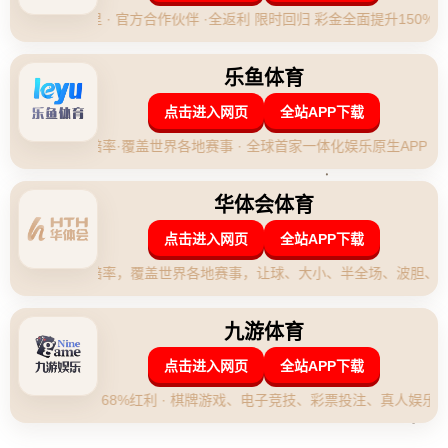
眼下NBA赛季进入白热化阶段，而布鲁克林篮网和迈阿密
热火的大战即将上演。对于球迷而言，这场比赛不仅是一场
焦点对决，更关乎篮网能否摆脱连败的阴霾和热火能否继续
保持强势。在这特殊时刻，篮网面临着**严重的伤病困扰
**，而热火则因**核心球员吉米·巴特勒的禁赛**面临新的
挑战。两队交锋注定火花四溅，让我们一起解析这场精彩之
战。
**篮网：伤病潮下的挣扎**
篮网近期表现不佳，与球队接二连三的伤病密不可分。**凯
文·杜兰特的受伤**导致球队在进攻端失去了强有力的火力
支持，而**凯里·欧文的状态起伏**进一步加剧了球队陷入
困境的局面。反观其他球员，同样面临着健康问题，导致篮
网在排兵布阵上煞费苦心。在这种情况下，篮网的**教练组