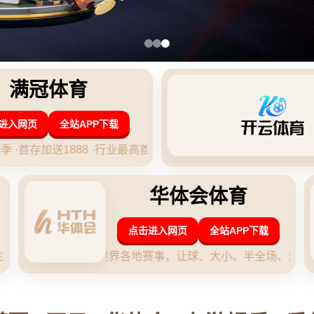
得！球迷刷屏评论广州队2013年亚冠夺冠
发布时间：2026-04-30 02:30:32
夺得亚冠冠军无疑是铭刻于心的辉煌时刻。对于众多热爱这支球队的球迷来
队2013年亚冠夺冠的微博**，表达着他们“舍不得”的情感。
更振奋了整个中国足坛。通过精湛的技艺和团结的团队精神，他们一路披荆
**而言，这无疑是值得珍藏的荣光。