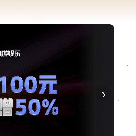
产品中心
新闻中心
联系方式