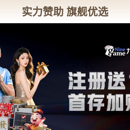
网站首页
公司简介