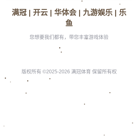
**榜样的力量**是无穷的。深圳学子们在日常接触中，不仅
能学习到专业的体育技能，还能从冠军的人生经历中汲取成
长的动力。坚持、毅力和不断超越自我的精神，这些无形的
品质正在悄然塑造着学生们的未来。
案例分析：深圳某中学的体育课上，某位世界冠军体育老师
经常讲述自己的比赛经历。他不仅强调技术和战术的重要