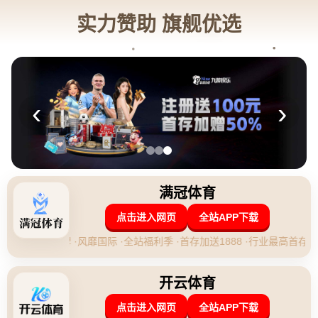
体育老师是世界冠军是种什么体验？深圳学
子：这题我会!.
发布时间：2026-04-30 02:30:32
在许多人的印象中，体育老师常常是学校里最轻松的角色。
然而，当你的体育老师摇身一变成为**世界冠军**时，这种