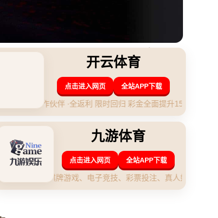
.
的舉措：**回購青訓產品**，簽下成長於自家系統的弗蘭
隊未來發展的潛在影響。