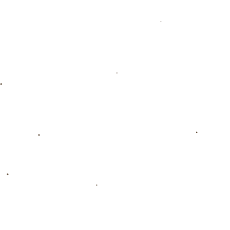
，更是对青训体系的一种肯定。
主力位置。他的加入不僅加強了球隊的深度，更為球隊提供了