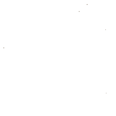
裏上場.
在线留言
姓名:
电话:
内容: