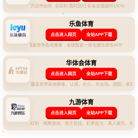
随着2023年澳大利亚网球公开赛的开赛，全球网球爱好者的
目光都聚焦在这场盛大赛事上。然而，中国年轻网球新星**
商竣程**的赛场表现却因意外中止。他在澳网首轮前因**脚
伤**遗憾退赛的消息迅速引起了广泛关注。对于一位冉冉升
起的新星，商竣程的此次退赛不仅让人惋惜，也引发了外界
对运动员身体健康与比赛节奏之间平衡的思考。
### **商竣程：年轻一代中的佼佼者**