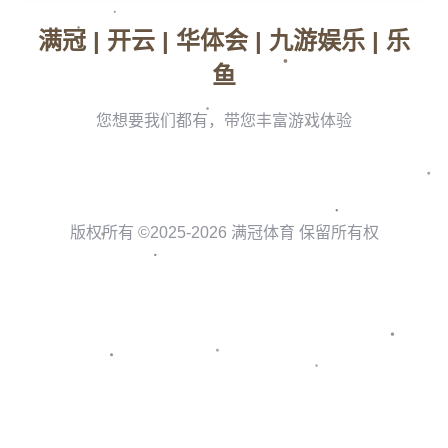
商竣程，这位刚刚踏入职业网球赛场不久的中国少年，以**
快速崭露头角的技术与激情**赢得了国内外的关注。年仅18
岁的他已稳步跻身职业网球排名，并因其**稳定的底线技术
与灵活的场上适应能力**被广泛看好。他的出现，为中国男
子网球注入了新鲜血液，也为这个领域增添了更多可能性。
在参加澳网前，商竣程的表现相当亮眼。他在2022年赛季中
展现了**不断进步的竞技能力和心理素质**，成为中国网球
历史上获得巨大关注的一位年轻选手。然而，运动员的成长
之路并非一帆风顺——脚伤就是其职业生涯中的一大考验。
### **脚伤退赛：一个无奈但明智的决定**
当一名职业运动员宣布因伤退赛时，外界往往容易忽略其背