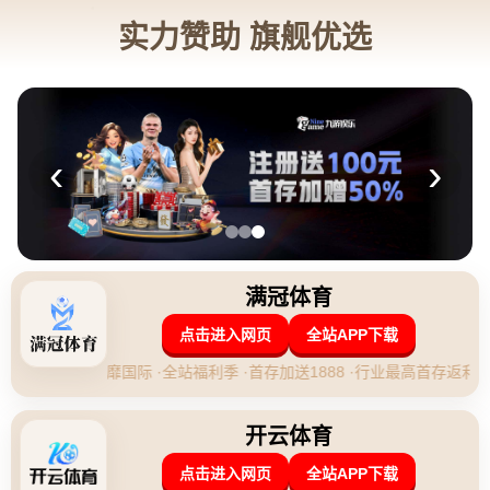
貝西克塔斯副主席表示基耶薩要求900萬歐元
年薪，認為沒有球隊會滿足這個條件.
发布时间：2026-04-30 02:30:32
**基耶萨的高薪要求：能否实现的梦想？**