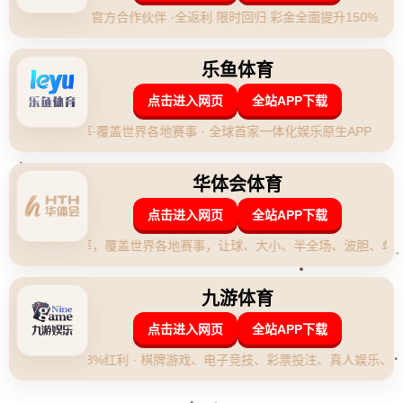
在如今竞争激烈的足坛市场中，球员的薪资要求成为了影响
转会的重要因素。近日，**貝西克塔斯副主席对意大利球星
基耶萨要求的900万欧元年薪**发表了个人看法，指出几乎
没有球队愿意满足这样的条件。这一言论引发了广泛关注并
激发了关于球员薪酬与市场价值的讨论。
**基耶萨个人能力与市场影响**
基耶萨近年来在国际足坛表现出色，不仅在俱乐部赛事中展
现了高超的技术，还为意大利国家队在欧洲杯夺冠过程中立
下了汗马功劳。他的速度、技术、战术意识和得分能力使他
成为许多顶尖俱乐部垂涎的对象。然而，足球职业生涯的短
暂性和不稳定性促使球员在收益方面力求保障，这也让像基
耶萨这样有潜力的球星强调高薪要求以保障未来。
**貝西克塔斯的立场**