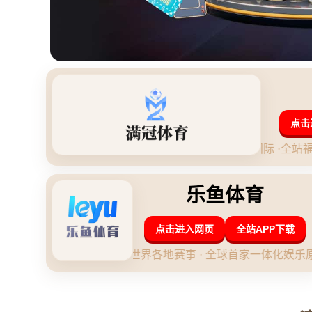
足协官方：3
**足协官方发声：债务清偿助力中超健康发展，3队递补职业