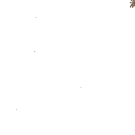
近年来，中国足球职业联赛面临诸多经济困境，其中债务问
展的一大步，并为递补2025赛季职业联赛资格奠定了坚实
### **债务清偿：足球发展的首要屏障**
在当今的职业体育中，财务健康性已成为俱乐部是否具备长