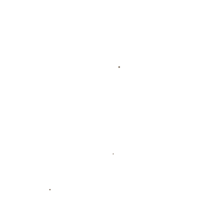
在线留言
姓名:
电话:
内容:
提交