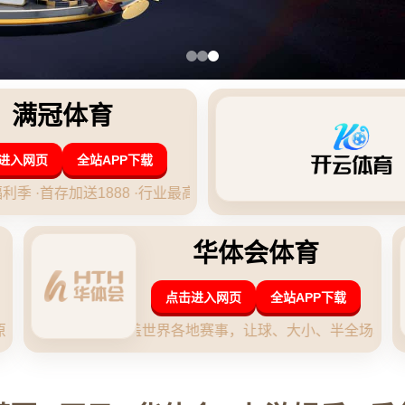
队完成足球行业内债务清偿 递补2025赛季
发布时间：2026-04-30 02:30:32
联赛准入**