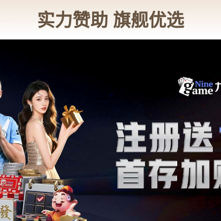
网站首页
公司简介