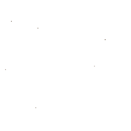
近2000万元的资金缺口，实现了俱乐部的债务清零。