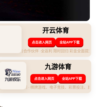
职业联赛准入.